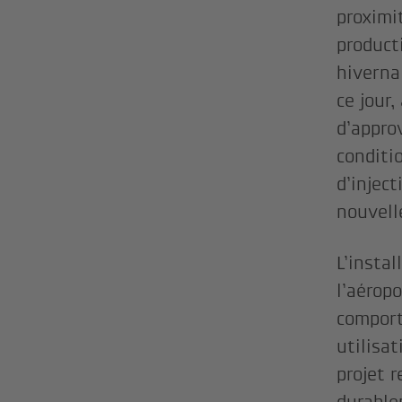
proximi
product
hiverna
ce jour
d’appro
conditi
d’injec
nouvell
L’instal
l’aérop
comport
utilisa
projet 