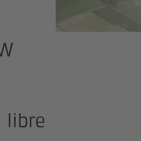
KW
 libre