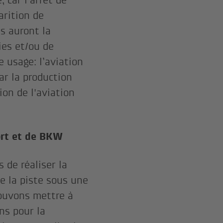
 car l’arrêt de
arition de
es auront la
aies et/ou de
e usage: l’aviation
ar la production
tion de l'aviation
port et de BKW
 de réaliser la
e la piste sous une
pouvons mettre à
ns pour la