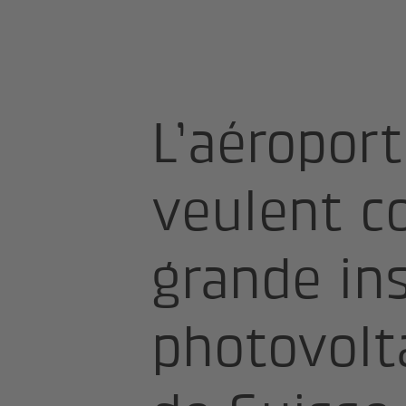
Homepage
News et communiqués d
L’aéropor
veulent co
grande ins
photovolta