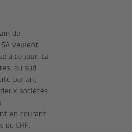
rain de
 SA veulent
se à ce jour. La
res, au sud-
ité par an,
 deux sociétés
u
ent en courant
s de CHF.