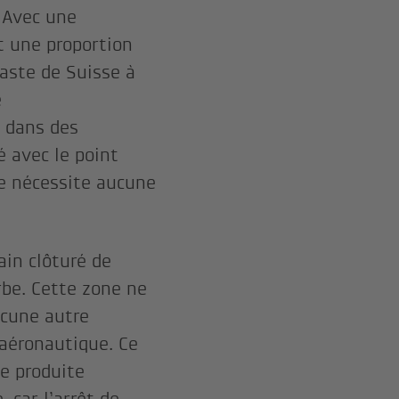
 Avec une
t une proportion
vaste de Suisse à
é
é dans des
é avec le point
ne nécessite aucune
ain clôturé de
rbe. Cette zone ne
cune autre
 aéronautique. Ce
e produite