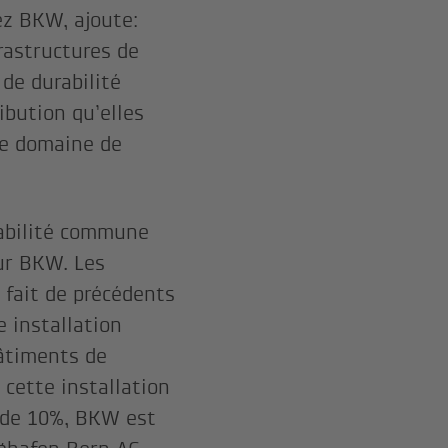
ez BKW, ajoute:
rastructures de
 de durabilité
ibution qu’elles
le domaine de
abilité commune
our BKW. Les
 fait de précédents
 installation
âtiments de
 cette installation
t de 10%, BKW est