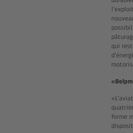
durable
l’exploi
nouveau
possibil
pâturage
qui res
d’énergi
motoris
«Belpmo
«L’avia
quatriè
forme m
disposi