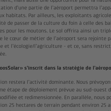
ment, mais aussi une opportunité pour la nature,
tation d’une partie de l’aéroport permettra l’app
x habitats. Par ailleurs, les exploitants agricol
ité de passer de la culture du foin à celle des b
s pour les moutons. Le sol offrira ainsi un tripl
te le cœur de métier de l’aéroport sera rejointe p
e et l’écologie/l’agriculture - et ce, sans restric
ée.
osSolar» s’inscrit dans la stratégie de l’aéro
tion restera l’activité dominante. Nous prévoyons
me étape de déploiement prévue au sud-ouest d
odifiée et redimensionnée. En parallèle, nous 
tion 25 hectares de terrain pendant environ 25 a