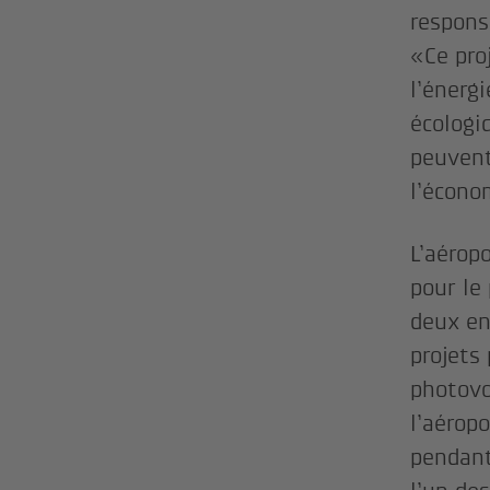
respons
«Ce pro
l’énerg
écologi
peuvent
l’écono
L’aérop
pour le
deux en
projets
photovo
l’aérop
pendant