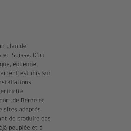
un plan de
en Suisse. D’ici
que, éolienne,
’accent est mis sur
nstallations
ectricité
port de Berne et
e sites adaptés
ant de produire des
éjà peuplée et à