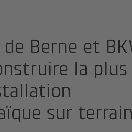
e presse
t de Berne et B
nstruire la plus
tallation
ïque sur terrain