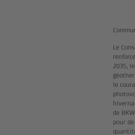
Communi
Le Cons
renforc
2035, l
géother
le coura
photovo
hiverna
de BKW 
pour de
quantit