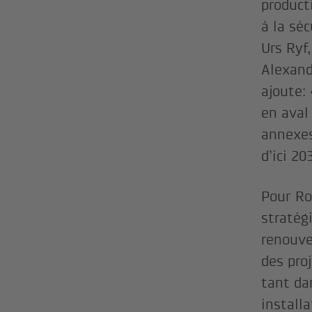
product
à la sé
Urs Ryf
Alexand
ajoute:
en aval
annexes
d’ici 20
Pour Ro
stratég
renouve
des pro
tant dan
install