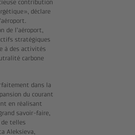
cieuse contribution
ergétique», déclare
’aéroport.
n de l’aéroport,
ctifs stratégiques
e à des activités
utralité carbone
arfaitement dans la
xpansion du courant
nt en réalisant
grand savoir-faire,
 de telles
ta Aleksieva,